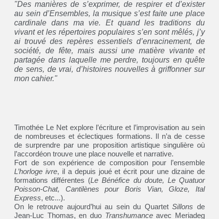
"
Des manières de s’exprimer, de respirer et d’exister
au sein d’Ensembles, la musique s’est faite une place
cardinale dans ma vie. Et quand les traditions du
vivant et les répertoires populaires s’en sont mêlés, j’y
ai trouvé des repères essentiels d’enracinement, de
société, de fête, mais aussi une matière vivante et
partagée dans laquelle me perdre, toujours en quête
de sens, de vrai, d’histoires nouvelles à griffonner sur
mon cahier."
Timothée Le Net explore l’écriture et l’improvisation au sein
de nombreuses et éclectiques formations. Il n’a de cesse
de surprendre par une proposition artistique singulière où
l’accordéon trouve une place nouvelle et narrative.
Fort de son expérience de composition pour l’ensemble
L’horloge ivre
, il a depuis joué et écrit pour une dizaine de
formations différentes (
Le Bénéfice du doute, Le Quatuor
Poisson-Chat, Cantilènes pour Boris Vian, Gloze, Ital
Express
, etc...).
On le retrouve aujourd’hui au sein du Quartet
Sillons
de
Jean-Luc Thomas, en duo
Transhumance
avec Meriadeg